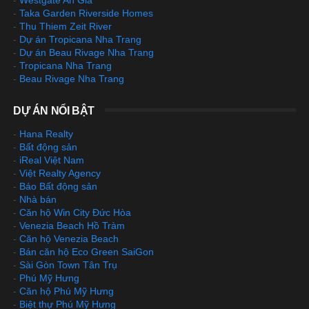
-
Westgate An Gia
-
Taka Garden Riverside Homes
-
Thu Thiem Zeit River
-
Dự án Tropicana Nha Trang
-
Dự án Beau Rivage Nha Trang
-
Tropicana Nha Trang
-
Beau Rivage Nha Trang
DỰ ÁN NỔI BẬT
-
Hana Realty
-
Bất động sản
-
iReal Việt Nam
-
Việt Realty Agency
-
Báo Bất động sản
-
Nhà bán
-
Căn hộ Win City Đức Hòa
-
Venezia Beach Hồ Tràm
-
Căn hộ Venezia Beach
-
Bán căn hộ Eco Green SaiGon
-
Sài Gòn Town Tân Trụ
-
Phú Mỹ Hưng
-
Căn hộ Phú Mỹ Hưng
-
Biệt thự Phú Mỹ Hưng