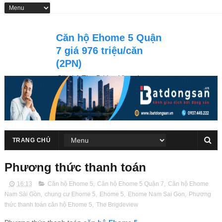
Căn hộ Ehome 5 Quận
7 giá 976 triệu/căn
(2PN)
Căn hộ The Bridge View được
Nam Long đầu tư có view trực
diện sông Sài Gòn, cầu Phú Mỹ
TRANG CHỦ
Phương thức thanh toán
16:13
Căn hộ Ehome 5
,
Căn hộ Ehome 5 Quận 7
,
Căn hộ Ehome
Nam Sài Gòn
,
chung cư Ehome 5
,
Ehome 5
,
Ehome Nam Sai Gon
,
Phương
thức thanh toán căn hộ Ehome 5
,
The Brigdeview