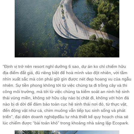
“Định vị trở nên resort nghỉ dưỡng 6 sao, dự án ko chỉ chiếm hữu
địa điểm đắt giá, đủ riêng biệt để hoà mình vào đột nhiên, với tầm
nhìn xuất sắc mà còn phải giữ gìn được nét đẹp hoang vu của ngẫu
nhiên. Sự tiền phong không tới từ việc chúng ta đi trồng cây và thi
công môi trường, mà tới từ việc chúng ta kiểm soát an ninh hệ sinh
thái vùng miền, không sở hữu cây nào bị chặt đi, không với hòn đá
nào bị di dời để đảm bảo toàn cục hệ sinh thái nơi đó, từ thực vật,
đến động vật như cá, chim muông vẫn tiếp tục sinh sống và phát
triển”, đại diện doanh nghiệpđầu tư nhà thiết kế quy hoạch chia sẻ
lúc chiếm được “bài toán khó” trong khoảng nhà sáng lập Ecopark.