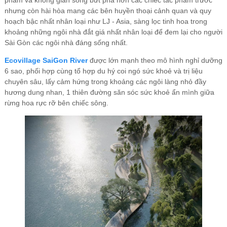
phẩm và không gian sống bứt phá hơn các chiếc tác phẩm trước
nhưng còn hài hòa mang các bên huyền thoại cảnh quan và quy
hoạch bậc nhất nhân loại như LJ - Asia, sàng lọc tinh hoa trong
khoảng những ngôi nhà đắt giá nhất nhân loại để đem lại cho người
Sài Gòn các ngôi nhà đáng sống nhất.
Ecovillage SaiGon River
được lớn mạnh theo mô hình nghỉ dưỡng
6 sao, phối hợp cùng tổ hợp du hý coi ngó sức khoẻ và trị liệu
chuyên sâu, lấy cảm hứng trong khoảng các ngôi làng nhỏ đầy
hương dung nhan, 1 thiên đường săn sóc sức khoẻ ẩn mình giữa
rừng hoa rực rỡ bên chiếc sông.