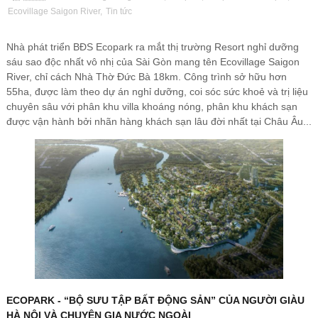
Ecovillage Saigon River
,
Tin tức
Nhà phát triển BĐS Ecopark ra mắt thị trường Resort nghỉ dưỡng
sáu sao độc nhất vô nhị của Sài Gòn mang tên Ecovillage Saigon
River, chỉ cách Nhà Thờ Đức Bà 18km. Công trình sở hữu hơn
55ha, được làm theo dự án nghỉ dưỡng, coi sóc sức khoẻ và trị liệu
chuyên sâu với phân khu villa khoáng nóng, phân khu khách sạn
được vận hành bởi nhãn hàng khách sạn lâu đời nhất tại Châu Âu...
ECOPARK - “BỘ SƯU TẬP BẤT ĐỘNG SẢN” CỦA NGƯỜI GIÀU
HÀ NỘI VÀ CHUYÊN GIA NƯỚC NGOÀI