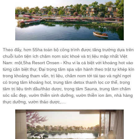
Theo đấy, hơn 55ha toàn bộ công trình được tăng trưởng dựa trên
chuỗi luôn tiện ích chăm nom sức khoẻ và trị liệu mập nhất Việt
Nam: một,5ha Resort Onsen - Khu vi la cá biệt với khoáng hot vào
từng căn biệt thự; Đại trọng tâm spa vận hành theo trật tự khép kín
trong khoảng tham vấn, trị liệu, chăm nom tới tái tạo và nghỉ ngơi
có trọng tâm khoáng hot, trung tâm detox thanh lọc cơ thể, trọng
tâm trị liệu tinh dầu/thảo dược, trọng tâm Sauna, trung tâm chăm
sóc sắc đẹp, vườn thiền sinh dưỡng, vườn thiền ion âm, nhà hàng
thực dưỡng, vườn thảo dược,....