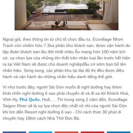
Ngoại giả, theo thông tin từ chủ tổ chức đầu tư, Ecovillage Nhơn
Trạch còn chiếm hữu 7,3ha phân khu khách sạn, được vận hành do
tập đoàn khách sạn lâu đời nhất châu Âu mang hơn 100 năm lịch
sử, sự chọn lựa của những tôn thất trên nhân loại lần trước hết hiện
ra tại Việt Nam sẽ được chủ doanh nghiệpđầu cơ sớm ban bố tên
nhãn hiệu. Song song, các phân khu tại đại đô thị đều được điều
hành và vận hành do những nhãn hiệu danh tiếng thế giới.
Ví như trước đây, người Sài Gòn muốn đi nghỉ dưỡng hay thèm
khát chốn nghỉ dưỡng 6 sao phải chuyển di và đi xa tới Khánh Hoà,
Vĩnh Hy,
Phú Quốc
, Huế,.... Thì trong vòng 2 năm đến, Ecovillage
Saigon River sẽ là sự lựa chọn độc nhất vô nhị của người Sài Gòn
khi tìm đến Resort nghỉ dưỡng 6 sao - Chỉ cách thức 30 phút di
chuyển hay 18km cách Nhà Thờ Đức Bà.