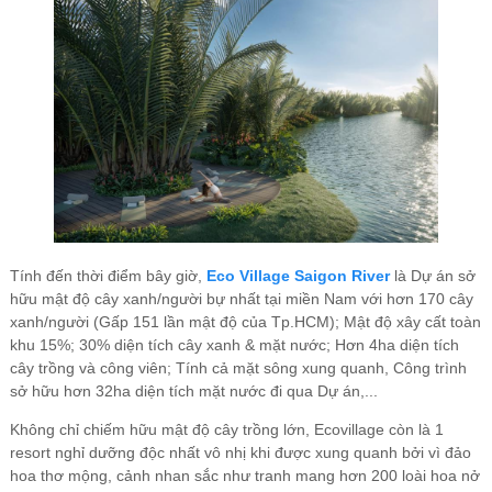
Tính đến thời điểm bây giờ,
Eco Village Saigon River
là Dự án sở
hữu mật độ cây xanh/người bự nhất tại miền Nam với hơn 170 cây
xanh/người (Gấp 151 lần mật độ của Tp.HCM); Mật độ xây cất toàn
khu 15%; 30% diện tích cây xanh & mặt nước; Hơn 4ha diện tích
cây trồng và công viên; Tính cả mặt sông xung quanh, Công trình
sở hữu hơn 32ha diện tích mặt nước đi qua Dự án,...
Không chỉ chiếm hữu mật độ cây trồng lớn, Ecovillage còn là 1
resort nghỉ dưỡng độc nhất vô nhị khi được xung quanh bởi vì đảo
hoa thơ mộng, cảnh nhan sắc như tranh mang hơn 200 loài hoa nở