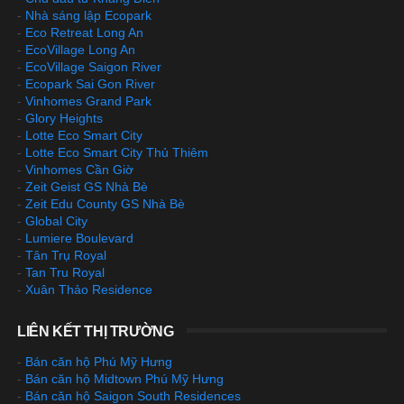
-
Nhà sáng lập Ecopark
-
Eco Retreat Long An
-
EcoVillage Long An
-
EcoVillage Saigon River
-
Ecopark Sai Gon River
-
Vinhomes Grand Park
-
Glory Heights
-
Lotte Eco Smart City
-
Lotte Eco Smart City Thủ Thiêm
-
Vinhomes Cần Giờ
-
Zeit Geist GS Nhà Bè
-
Zeit Edu County GS Nhà Bè
-
Global City
-
Lumiere Boulevard
-
Tân Trụ Royal
-
Tan Tru Royal
-
Xuân Thảo Residence
LIÊN KẾT THỊ TRƯỜNG
-
Bán căn hộ Phú Mỹ Hưng
-
Bán căn hộ Midtown Phú Mỹ Hưng
-
Bán căn hộ Saigon South Residences