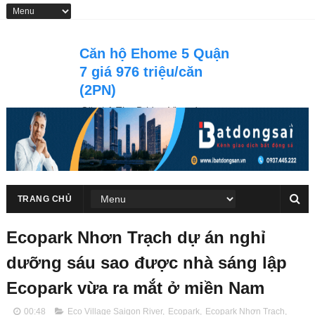
Căn hộ Ehome 5 Quận
7 giá 976 triệu/căn
(2PN)
Căn hộ The Bridge View được
Nam Long đầu tư có view trực
diện sông Sài Gòn, cầu Phú Mỹ
TRANG CHỦ
Ecopark Nhơn Trạch dự án nghỉ
dưỡng sáu sao được nhà sáng lập
Ecopark vừa ra mắt ở miền Nam
00:48
Eco Village Saigon River
,
Ecopark
,
Ecopark Nhơn Trạch
,