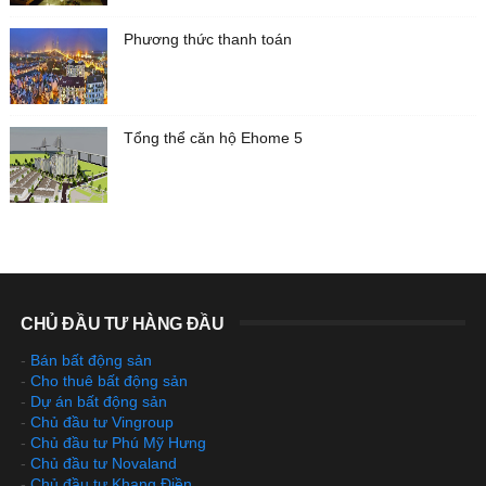
Phương thức thanh toán
Tổng thể căn hộ Ehome 5
CHỦ ĐẦU TƯ HÀNG ĐẦU
-
Bán bất động sản
-
Cho thuê bất động sản
-
Dự án bất động sản
-
Chủ đầu tư Vingroup
-
Chủ đầu tư Phú Mỹ Hưng
-
Chủ đầu tư Novaland
-
Chủ đầu tư Khang Điền