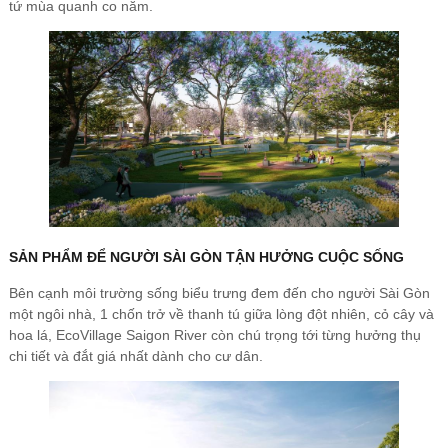
tứ mùa quanh co năm.
SẢN PHẨM ĐỂ NGƯỜI SÀI GÒN TẬN HƯỞNG CUỘC SỐNG
Bên cạnh môi trường sống biểu trưng đem đến cho người Sài Gòn
một ngôi nhà, 1 chốn trở về thanh tú giữa lòng đột nhiên, cỏ cây và
hoa lá, EcoVillage Saigon River còn chú trọng tới từng hưởng thụ
chi tiết và đắt giá nhất dành cho cư dân.